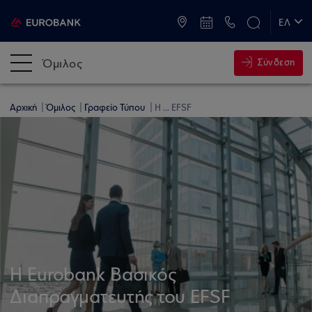
ATM & Καταστήματα
ΕΛ
EN
Όμιλος
Σύνδεση
Αρχική
Όμιλος
Γραφείο Τύπου
H ... EFSF
H Eurobank Βασικός
Διαπραγματευτής του EFSF