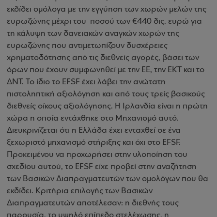
εκδίδει ομόλογα με την εγγύηση των χωρών μελών της
ευρωζώνης μέχρι του ποσού των €440 δις. ευρώ για
τη κάλυψη των δανειακών αναγκών χωρών της
ευρωζώνης που αντιμετωπίζουν δυσχέρειες
χρηματοδότησης από τις διεθνείς αγορές, βάσει των
όρων που έχουν συμφωνηθεί με την ΕΕ, την ΕΚΤ και το
ΔΝΤ. Το ίδιο το EFSF έχει λάβει την ανώτατη
πιστοληπτική αξιολόγηση και από τους τρείς βασικούς
διεθνείς οίκους αξιολόγησης. Η Ιρλανδία είναι η πρώτη
χώρα η οποία εντάχθηκε στο Μηχανισμό αυτό.
Διευκρινίζεται ότι η Ελλάδα έχει ενταχθεί σε ένα
ξεχωριστό μηχανισμό στήριξης και όχι στο EFSF.
Προκειμένου να προχωρήσει στην υλοποίηση του
σχεδίου αυτού, το EFSF είχε προβεί στην αναζήτηση
των Βασικών Διαπραγματευτών των ομολόγων που θα
εκδίδει. Κριτήρια επιλογής των Βασικών
Διαπραγματευτών αποτέλεσαν: η διεθνής τους
παρουσία, το υψηλό επίπεδο στελέχωσης, η