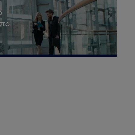
ο
στο