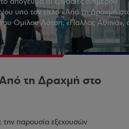
 το απόγευμα οι εργασίες διήμερου
ίου υπό τον τίτλο «Από τη Δραχμή στ
 του Ομίλου Λάτση, «Παλλάς Αθηνά», 
«Από τη Δραχμή στο
ε την παρουσία εξεχουσών