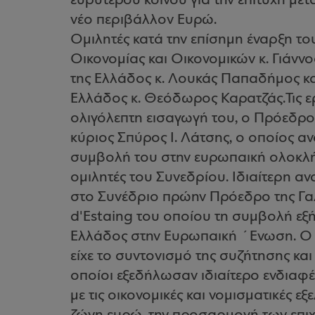
ευρύτερου κοινού για την επιτυχή μ
νέο περιβάλλον Ευρώ.
Ομιλητές κατά την επίσημη έναρξη το
Οικονομίας και Οικονομικών κ. Γιάννο
της Ελλάδος κ. Λουκάς Παπαδήμος και
Ελλάδος κ. Θεόδωρος Καρατζάς.Τις ερ
ολιγόλεπτη εισαγωγή του, ο Πρόεδρο
κύριος Σπύρος Ι. Λάτσης, ο οποίος 
συμβολή του στην ευρωπαική ολοκλή
ομιλητές του Συνεδρίου. Ιδιαίτερη 
στο Συνέδριο πρώην Πρόεδρο της Γαλ
d'Estaing του οποίου τη συμβολή εξή
Ελλάδος στην Ευρωπαική ΄Ενωση. Ο 
είχε το συντονισμό της συζήτησης και
οποίοι εξεδήλωσαν ιδιαίτερο ενδιαφέ
με τις οικονομικές και νομισματικές εξ