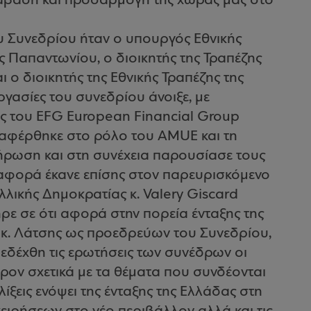
ετάβαση και προσαρμογή της χώρας μας στο
υ Συνεδρίου ήταν ο υπουργός Εθνικής
ς Παπαντωνίου, ο διοικητής της Τραπέζης
 ο διοικητής της Εθνικής Τραπέζης της
γασίες του συνεδρίου άνοιξε, με
ς του EFG European Financial Group
αναφέρθηκε στο ρόλο του AMUE και τη
ρωση και στη συνέχεια παρουσίασε τους
αναφορά έκανε επίσης στον παρευρισκόμενο
λικής Δημοκρατίας κ. Valery Giscard
ρε σε ότι αφορά στην πορεία ένταξης της
κ. Λάτσης ως προεδρεύων του Συνεδρίου,
 εδέχθη τις ερωτήσεις των συνέδρων οι
ρον σχετικά με τα θέματα που συνδέονται
ελίξεις ενόψει της ένταξης της Ελλάδας στη