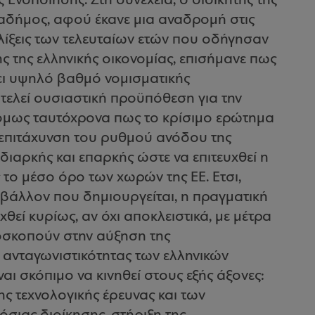
 Ενοποίησης. Στη συνέχεια, ο διοικητής της
αδήμος, αφού έκανε μια αναδρομή στις
ελίξεις των τελευταίων ετών που οδήγησαν
ς της ελληνικής οικονομίας, επισήμανε πως
ει υψηλό βαθμό νομισματικής
ελεί ουσιαστική προϋπόθεση για την
 όμως ταυτόχρονα πως το κρίσιμο ερώτημα
 επιτάχυνση του ρυθμού ανόδου της
διαρκής και επαρκής ώστε να επιτευχθεί η
 το μέσο όρο των χωρών της ΕΕ. Ετσι,
ριβάλλον που δημιουργείται, η πραγματική
χθεί κυρίως, αν όχι αποκλειστικά, με μέτρα
σκοπούν στην αύξηση της
 ανταγωνιστικότητας των ελληνικών
ι σκόπιμο να κινηθεί στους εξής άξονες:
 τεχνολογικής έρευνας και των