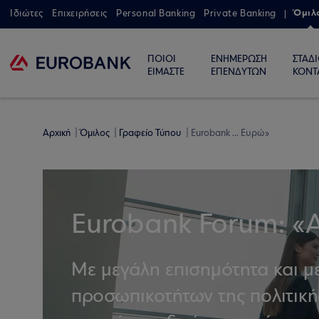
Όμιλ
Ιδιώτες
Επιχειρήσεις
Personal Banking
Private Banking
ΠΟΙΟΙ
ΕΝΗΜΕΡΩΣΗ
ΣΤΑΔ
ΕΙΜΑΣΤΕ
ΕΠΕΝΔΥΤΩΝ
ΚΟΝΤ
Αρχική
Όμιλος
Γραφείο Τύπου
Eurobank ... Ευρώ»
Eurobank Forum: «
Με μεγάλη επισημότητα και μ
προσωπικοτήτων της πολιτικής