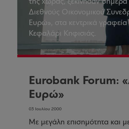
της χώρας, ξεκίνησαν σήμερα
Διεθνούς Οικονομικού Συνεδρ
Ευρώ», στα κεντρικά γραφεία
Κεφαλάρι Κηφισιάς.
Eurobank Forum: 
Ευρώ»
03 Ιουλίου 2000
Με μεγάλη επισημότητα και μ