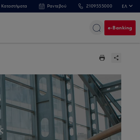
 Καταστήματα
Ραντεβού
2109555000
ΕΛ
EN
e-Banking
»
ς