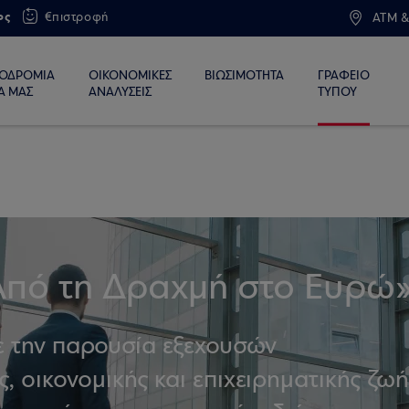
ος
€πιστροφή
ATM &
ΙΟΔΡΟΜΙΑ
ΟΙΚΟΝΟΜΙΚΕΣ
ΒΙΩΣΙΜΟΤΗΤΑ
ΓΡΑΦΕΙΟ
Α ΜΑΣ
ΑΝΑΛΥΣΕΙΣ
ΤΥΠΟΥ
Από τη Δραχμή στο Ευρώ
ε την παρουσία εξεχουσών
, οικονομικής και επιχειρηματικής ζωή