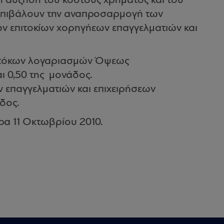
η αύξηση του κόστους χρήματος και του
 επιβάλουν την αναπροσαρμογή των
ών επιτοκίων χορηγήεων επαγγελματιών και
εντόκων λογαριασμών Όψεως
ι 0,50 της μονάδος.
ν επαγγελματιών και επιχειρήσεων
δος.
έρα 11 Οκτωβρίου 2010.