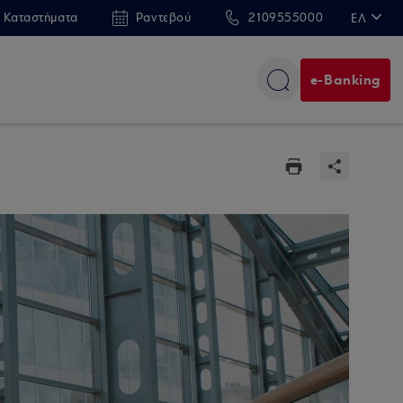
 Καταστήματα
Ραντεβού
2109555000
ΕΛ
EN
e-Banking