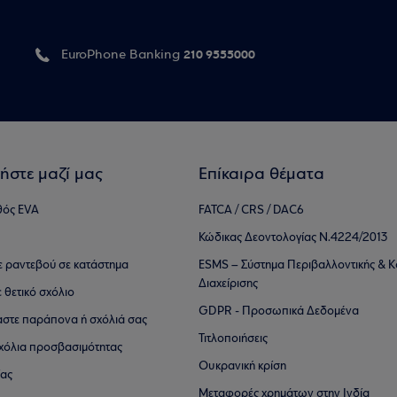
210 9555000
EuroPhone Banking
ήστε μαζί μας
Επίκαιρα θέματα
θός EVA
FATCA / CRS / DAC6
Κώδικας Δεοντολογίας Ν.4224/2013
τε ραντεβού σε κατάστημα
ESMS – Σύστημα Περιβαλλοντικής & Κ
Διαχείρισης
ε θετικό σχόλιο
GDPR - Προσωπικά Δεδομένα
αστε παράπονα ή σχόλιά σας
Τιτλοποιήσεις
 σχόλια προσβασιμότητας
Ουκρανική κρίση
ίας
Μεταφορές χρημάτων στην Ινδία