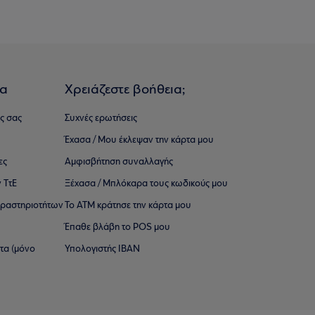
ια
Χρειάζεστε βοήθεια;
ς σας
Συχνές ερωτήσεις
Έχασα / Μου έκλεψαν την κάρτα μου
ες
Αμφισβήτηση συναλλαγής
 ΤτΕ
Ξέχασα / Μπλόκαρα τους κωδικούς μου
 ∆ραστηριοτήτων
Το ΑΤΜ κράτησε την κάρτα μου
Έπαθε βλάβη το POS μου
ατα (μόνο
Υπολογιστής IBAN