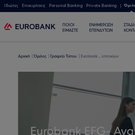
Όμιλ
Ιδιώτες
Επιχειρήσεις
Personal Banking
Private Banking
ΠΟΙΟΙ
ΕΝΗΜΕΡΩΣΗ
ΣΤΑΔ
ΕΙΜΑΣΤΕ
ΕΠΕΝΔΥΤΩΝ
ΚΟΝΤ
Αρχική
Όμιλος
Γραφείο Τύπου
Eurobank ... επιτοκίων
Eurobank EFG- Ανα