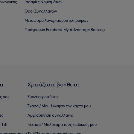
οινωνικής
Ισοτιμίες Νομισμάτων
Όροι Συναλλαγών
Μεταφορά λογαριασμού πληρωμών
Πρόγραμμα Eurobank My Advantage Banking
ια
Χρειάζεστε βοήθεια;
ς σας
Συχνές ερωτήσεις
Έχασα / Μου έκλεψαν την κάρτα μου
ες
Αμφισβήτηση συναλλαγής
 ΤτΕ
Ξέχασα / Μπλόκαρα τους κωδικούς μου