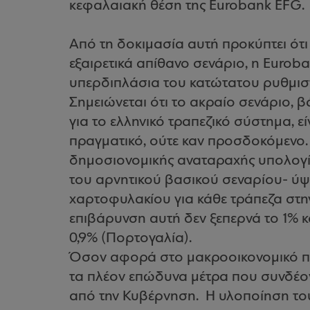
κεφαλαιακή θέση της Eurobank EFG.
Από τη δοκιμασία αυτή προκύπτει ότι
εξαιρετικά απίθανο σενάριο, η Eurob
υπερδιπλάσια του κατώτατου ρυθμιστ
Σημειώνεται ότι το ακραίο σενάριο, β
για το ελληνικό τραπεζικό σύστημα, είν
πραγματικό, ούτε καν προσδoκόμενο.
δημοσιονομικής αναταραχής υπολογίζ
του αρνητικού βασικού σεναρίου- ύψ
χαρτοφυλακίου για κάθε τράπεζα στην
επιβάρυνση αυτή δεν ξεπερνά το 1% κ
0,9% (Πορτογαλία).
Όσον αφορά στο μακροοικονομικό περ
τα πλέον επώδυνα μέτρα που συνδέον
από την Κυβέρνηση. Η υλοποίηση τ