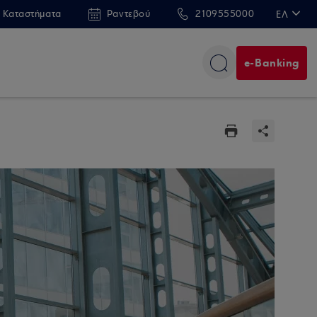
 Καταστήματα
Ραντεβού
2109555000
ΕΛ
EN
e-Banking