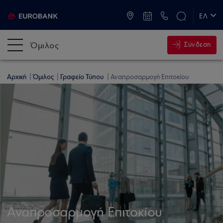
ATM & Καταστήματα
ΕΛ
EN
Όμιλος
Σύνδεση
Αρχική
Όμιλος
Γραφείο Τύπου
Αναπροσαρμογή Επιτοκίου
Αναπροσαρμογή Επιτοκίου