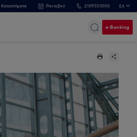
 Καταστήματα
Ραντεβού
2109555000
ΕΛ
EN
e-Banking