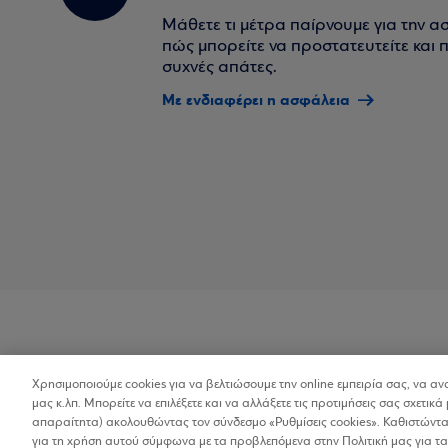
Μάθετε τι μέτρα παίρνουμε για την α
πώς μπορείτε να προστατευτείτε και πο
συχνές απάτες.
Με ενδιαφέρει η ασφάλεια
Χρησιμοποιούμε cookies για να βελτιώσουμε την online εμπειρία σας, να α
Προσβασιμότητα
μας κ.λπ. Μπορείτε να επιλέξετε και να αλλάξετε τις προτιμήσεις σας σχετικά 
απαραίτητα) ακολουθώντας τον σύνδεσμο «Ρυθμίσεις cookies». Καθιστώντας
για τη χρήση αυτού σύμφωνα με τα προβλεπόμενα στην Πολιτική μας για τα