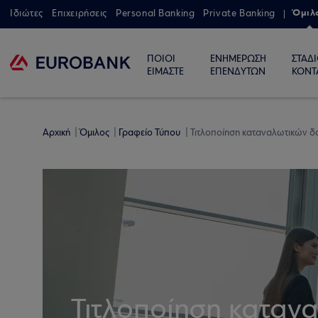
Όμιλ
Ιδιώτες
Επιχειρήσεις
Personal Banking
Private Banking
ΠΟΙΟΙ
ΕΝΗΜΕΡΩΣΗ
ΣΤΑΔ
ΕΙΜΑΣΤΕ
ΕΠΕΝΔΥΤΩΝ
ΚΟΝΤ
Αρχική
Όμιλος
Γραφείο Τύπου
Τιτλοποίηση καταναλωτικών δ
Τιτλοποίηση καταν