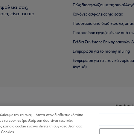
Πώς διασφαλίζουμε τις συναλλαγέ
σφάλειά σας,
ιες είναι οι πιο
Κανόνες ασφαλείας για εσάς
Προστασία από διαδικτυακές απάτ
Πιστοποίηση εργαζομένων από την
Σχέδια Συνέχισης Επιχειρησιακών
Ενημέρωση για το money muling
Ενημέρωση για τα εικονικά νομίσμ
Αγγλικά)
Eurobank
ναλύουμε την επισκεψιμότητα στον διαδικτυακό τόπο
με τα cookies (με εξαίρεση όσα είναι τεχνικώς
 κάποιο cookie ενεργό δίνετε τη συγκατάθεσή σας
 Cookies.