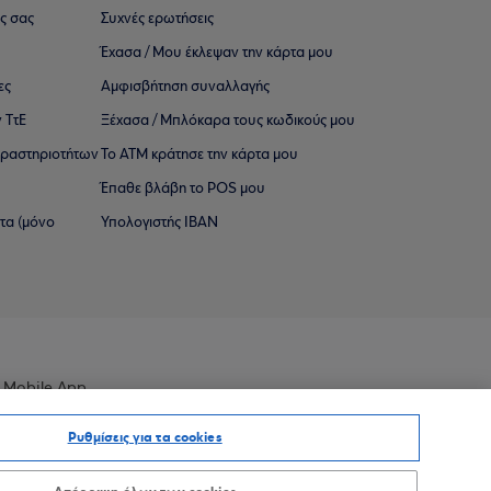
ς σας
Συχνές ερωτήσεις
Έχασα / Μου έκλεψαν την κάρτα μου
ες
Αμφισβήτηση συναλλαγής
 ΤτΕ
Ξέχασα / Μπλόκαρα τους κωδικούς μου
 ∆ραστηριοτήτων
Το ΑΤΜ κράτησε την κάρτα μου
Έπαθε βλάβη το POS μου
ατα (μόνο
Υπολογιστής IBAN
 Mobile App
Ρυθμίσεις για τα cookies