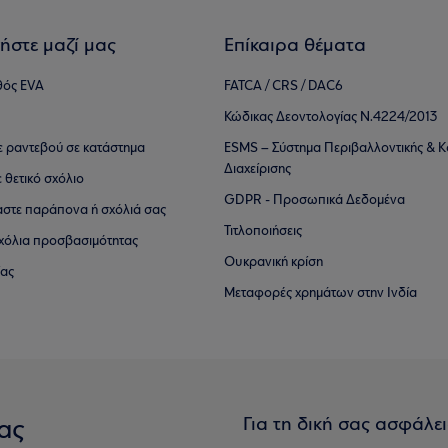
ήστε μαζί μας
Επίκαιρα θέματα
θός EVA
FATCA / CRS / DAC6
Κώδικας Δεοντολογίας Ν.4224/2013
τε ραντεβού σε κατάστημα
ESMS – Σύστημα Περιβαλλοντικής & Κ
Διαχείρισης
ε θετικό σχόλιο
GDPR - Προσωπικά Δεδομένα
αστε παράπονα ή σχόλιά σας
Τιτλοποιήσεις
 σχόλια προσβασιμότητας
Ουκρανική κρίση
ίας
Μεταφορές χρημάτων στην Ινδία
Για τη δική σας ασφάλε
ας