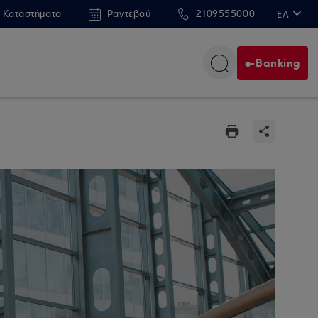
 Καταστήματα
Ραντεβού
2109555000
ΕΛ
EN
e-Banking