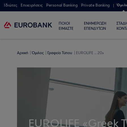
Όμιλ
Ιδιώτες
Επιχειρήσεις
Personal Banking
Private Banking
ΠΟΙΟΙ
ΕΝΗΜΕΡΩΣΗ
ΣΤΑΔ
ΕΙΜΑΣΤΕ
ΕΠΕΝΔΥΤΩΝ
ΚΟΝΤ
Αρχική
Όμιλος
Γραφείο Τύπου
EUROLIFE ... 20»
EUROLIFE «Greek T