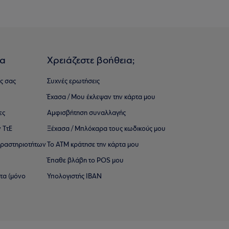
ια
Χρειάζεστε βοήθεια;
ς σας
Συχνές ερωτήσεις
Έχασα / Μου έκλεψαν την κάρτα μου
ες
Αμφισβήτηση συναλλαγής
 ΤτΕ
Ξέχασα / Μπλόκαρα τους κωδικούς μου
 ∆ραστηριοτήτων
Το ΑΤΜ κράτησε την κάρτα μου
Έπαθε βλάβη το POS μου
ατα (μόνο
Υπολογιστής IBAN