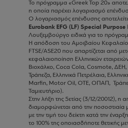
Το πρόγραμμα «Greek Top 20» αποτε
η οποία παρέχει λογαριασμό επένδυ
O λογαριασμός επένδυσης αποτελείτ
Eurobank EFG (LF) Special Purpose 
Λουξεμβούργο ειδικά για το πρόγραμμ
Η απόδοση του Αμοιβαίου Κεφαλαίου ε
FTSE/ASE20 που απαρτίζεται από μετ
κεφαλαιοποίηση Ελληνικών εταιρειών
Βιοχάλκο, Coca Cola, Cosmote, ΔΕΗ,
Τράπεζα, Ελληνικά Πετρέλαια, Ελληνικ
Marfin, Μοtor Oil, ΟΤΕ, OΠΑΠ, Τράπ
Ταμιευτήριο).
Στην λήξη της 5ετίας (3/12/20012), 
διαμορφώνεται από την ποσοστιαία 
με την τιμή του δείκτη κατά την έναρ
το 100% της οποιασδήποτε θετικής με