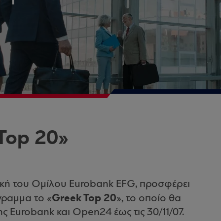
Top 20»
ική του Ομίλου Eurobank EFG, προσφέρει
Greek Top 20
γραμμα το «
», το οποίο θα
ς Eurobank και Open24 έως τις 30/11/07.