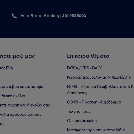
210 9555000
EuroPhone Banking
ήστε μαζί μας
Επίκαιρα θέματα
θός EVA
FATCA / CRS / DAC6
Κώδικας Δεοντολογίας Ν.4224/2013
τε ραντεβού σε κατάστημα
ESMS – Σύστημα Περιβαλλοντικής & Κ
Διαχείρισης
ε θετικό σχόλιο
GDPR - Προσωπικά Δεδομένα
αστε παράπονα ή σχόλιά σας
Τιτλοποιήσεις
 σχόλια προσβασιμότητας
Ουκρανική κρίση
ίας
Μεταφορές χρημάτων στην Ινδία