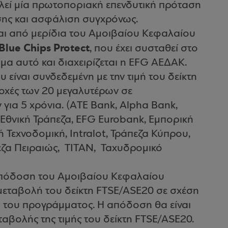
λεί μία πρωτοποριακή επενδυτική πρόταση
σης και ασφάλιση συγχρόνως.
αι από μερίδια του Αμοιβαίου Κεφαλαίου
Βlue Chips Protect
, που έχει συσταθεί στο
α αυτό και διαχειρίζεται η EFG ΑΕΔΑΚ.
ίναι συνδεδεμένη με την τιμή του δείκτη
οχές των 20 μεγαλυτέρων σε
 για 5 χρόνια.
(ΑTE Bank, Alpha Bank,
 Εθνική Τράπεζα, EFG Eurobank, Εμπορική
ή Τεχνοδομική, Ιntralot, Τράπεζα Κύπρου,
εζα Πειραιώς, ΤΙΤΑΝ, Ταχυδρομικό
η απόδοση του Αμοιβαίου Κεφαλαίου
μεταβολή του δείκτη FTSE/ASE20 σε σχέση
ξη του προγράμματος. Η απόδοση θα είναι
ταβολής της τιμής του δείκτη FTSE/ASE20.