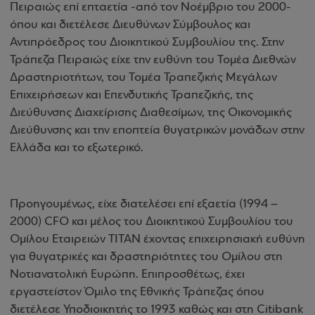
Πειραιώς επί επταετία -από τον Νοέμβριο του 2000-
όπου και διετέλεσε Διευθύνων Σύμβουλος και
Αντιπρόεδρος του Διοικητικού Συμβουλίου της. Στην
Τράπεζα Πειραιώς είχε την ευθύνη του Τομέα Διεθνών
Δραστηριοτήτων, του Τομέα Τραπεζικής Μεγάλων
Επιχειρήσεων και Επενδυτικής Τραπεζικής, της
Διεύθυνσης Διαχείρισης Διαθεσίμων, της Οικονομικής
Διεύθυνσης και την εποπτεία θυγατρικών μονάδων στην
Ελλάδα και το εξωτερικό.
Προηγουμένως, είχε διατελέσει επί εξαετία (1994 –
2000)
CFO
και μέλος του Διοικητικού Συμβουλίου του
Ομίλου Εταιρειών ΤΙΤΑΝ έχοντας επιχειρησιακή ευθύνη
για θυγατρικές και δραστηριότητες του Ομίλου στη
Νοτιανατολική Ευρώπη. Επιπροσθέτως, έχει
εργαστείστον Όμιλο της Εθνικής Τράπεζας όπου
διετέλεσε Υποδιοικητής το 1993 καθώς και στη
Citibank