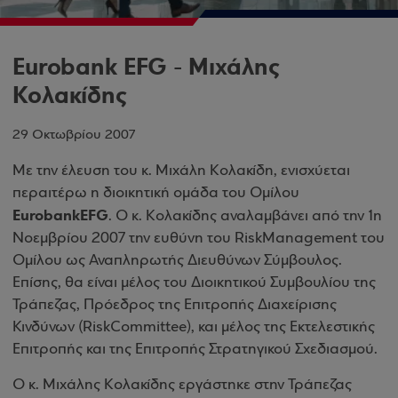
Eurobank EFG - Μιχάλης
Κολακίδης
29 Οκτωβρίου 2007
Με την έλευση του κ.
Μιχάλη Κολακίδη, ενισχύεται
περαιτέρω η διοικητική ομάδα του Ομίλου
Eurobank
EFG
.
Ο κ. Κολακίδης αναλαμβάνει από την 1η
Νοεμβρίου 2007 την ευθύνη του
Risk
Management
του
Ομίλου ως Αναπληρωτής Διευθύνων Σύμβουλος.
Επίσης, θα είναι μέλος του Διοικητικού Συμβουλίου της
Τράπεζας, Πρόεδρος της Επιτροπής Διαχείρισης
Κινδύνων (
Risk
Committee
), και μέλος της Εκτελεστικής
Επιτροπής και της Επιτροπής Στρατηγικού Σχεδιασμού.
Ο κ. Μιχάλης Κολακίδης εργάστηκε στην Τράπεζας