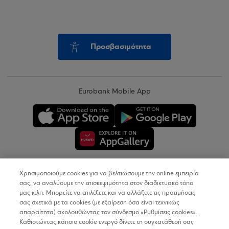
Προσβασιμότητα
Eurobank Mobile App
Χρησιμοποιούμε cookies για να βελτιώσουμε την online εμπειρία
Copyright © 2026
σας, να αναλύουμε την επισκεψιμότητα στον διαδικτυακό τόπο
μας κ.λπ. Μπορείτε να επιλέξετε και να αλλάξετε τις προτιμήσεις
σας σχετικά με τα cookies (με εξαίρεση όσα είναι τεχνικώς
Όροι Χρήσης
απαραίτητα) ακολουθώντας τον σύνδεσμο «Ρυθμίσεις cookies».
Καθιστώντας κάποιο cookie ενεργό δίνετε τη συγκατάθεσή σας
Προσωπικά Δεδομένα στον Διαδικτυακό Τόπο