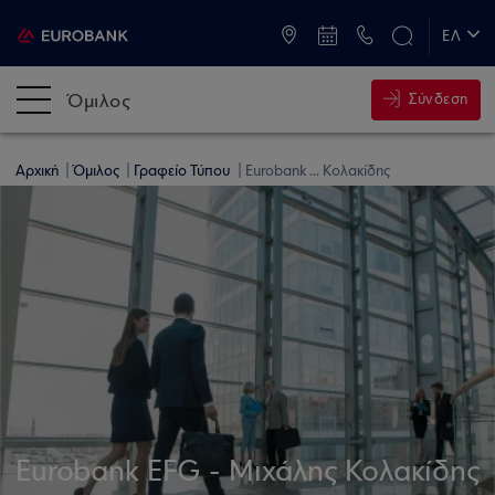
ATM & Καταστήματα
ΕΛ
EN
Όμιλος
Σύνδεση
Αρχική
Όμιλος
Γραφείο Τύπου
Eurobank ... Κολακίδης
Eurobank EFG - Μιχάλης Κολακίδης