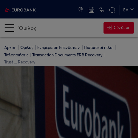
ATM & Καταστήματα
ΕΛ
EN
Όμιλος
Σύνδεση
Αρχική
Όμιλος
Ενημέρωση Επενδυτών
Πιστωτικοί τίτλοι
Τιτλοποιήσεις
Transaction Documents ERB Recovery
Trust ... Recovery