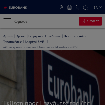
ATM & Καταστήματα
ΕΛ
EN
Όμιλος
Σύνδεση
Αρχική
Όμιλος
Ενημέρωση Επενδυτών
Πιστωτικοί τίτλοι
Τιτλοποιήσεις
Anaptyxi SME I
ekthesi-pros-tous-ependutes-tis-7is-dekembriou-2016
Έκθεση προς Επενδυτές της 7ης