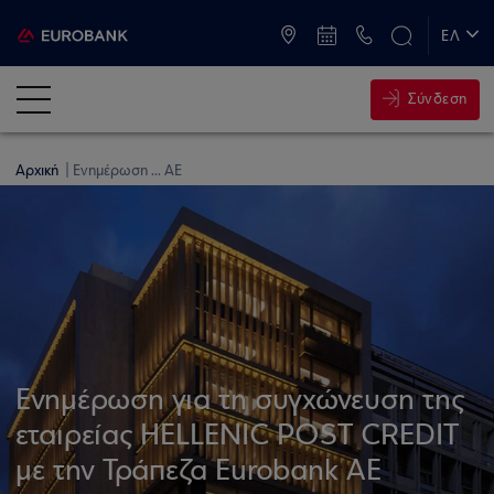
ATM & Καταστήματα
ΕΛ
EN
Σύνδεση
Αρχική
Ενημέρωση ... ΑΕ
Ενημέρωση για τη συγχώνευση της
εταιρείας HELLENIC POST CREDIT
με την Τράπεζα Eurobank ΑΕ