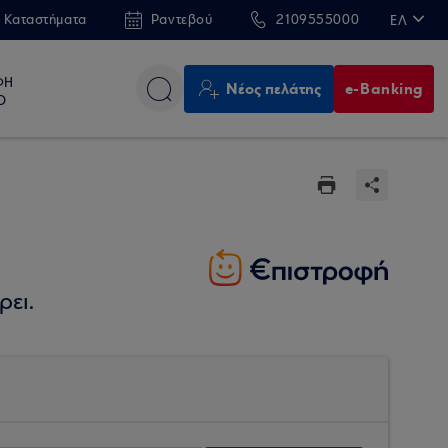
 Καταστήματα
Ραντεβού
2109555000
ΕΛ
EN
ΦΗ
Νέος πελάτης
e-Banking
Ο
ρει.