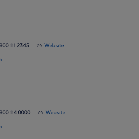
800 111 2345
Website
η
800 114 0000
Website
η