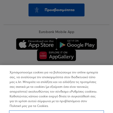
Προσβασιμότητα
Eurobank Mobile App
Χρησιμοποιούμε cookies για να βελτιώσουμε την online εμπειρία
Copyright © 2026
σας, να αναλύουμε την επισκεψιμότητα στον διαδικτυακό τόπο
μας κ.λπ. Μπορείτε να επιλέξετε και να αλλάξετε τις προτιμήσεις
σας σχετικά με τα cookies (με εξαίρεση όσα είναι τεχνικώς
Όροι Χρήσης
απαραίτητα) ακολουθώντας τον σύνδεσμο «Ρυθμίσεις cookies».
Καθιστώντας κάποιο cookie ενεργό δίνετε τη συγκατάθεσή σας
Προσωπικά Δεδομένα στον Διαδικτυακό Τόπο
για τη χρήση αυτού σύμφωνα με τα προβλεπόμενα στην
Πολιτική μας για τα Cookies.
Πολιτική Cookies