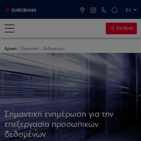
ATM & Καταστήματα
ΕΛ
EN
Σύνδεση
Αρχική
Σημαντική ... δεδομένων
Σημαντική ενημέρωση για την
επεξεργασία προσωπικών
δεδομένων