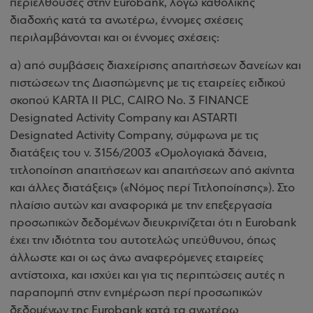
περιελθούσες στην Eurobank, λόγω καθολικής
διαδοχής κατά τα ανωτέρω, έννομες σχέσεις
περιλαμβάνονται και οι έννομες σχέσεις:
α) από συμβάσεις διαχείρισης απαιτήσεων δανείων και
πιστώσεων της Διασπώμενης με τις εταιρείες ειδικού
σκοπού KARTA II PLC, CAIRO No. 3 FINANCE
Designated Activity Company και ASTARTI
Designated Activity Company, σύμφωνα με τις
διατάξεις του ν. 3156/2003 «Ομολογιακά δάνεια,
τιτλοποίηση απαιτήσεων και απαιτήσεων από ακίνητα
και άλλες διατάξεις» («Νόμος περί Τιτλοποίησης»). Στο
πλαίσιο αυτών και αναφορικά με την επεξεργασία
προσωπικών δεδομένων διευκρινίζεται ότι η Eurobank
έχει την ιδιότητα του αυτοτελώς υπεύθυνου, όπως
άλλωστε και οι ως άνω αναφερόμενες εταιρείες
αντίστοιχα, και ισχύει και για τις περιπτώσεις αυτές η
παραπομπή στην ενημέρωση περί προσωπικών
δεδομένων της Eurobank κατά τα ανωτέρω