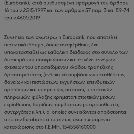
(Εurobank), κατά συνδυασμένη εφαρμογή του άρθρου
16 του ν.2515/1997 και των άρθρων 57 παρ. 3 και 59-74
του ν.4601/2019.
Συνεπεία των ανωτέρω η Eurobank, που αποτελεί
πιστωτικό ίδρυμα, όπως αναφέρθηκε, έχει
υποκατασταθεί ως καθολική διάδοχος στο σύνολο των
δικαιωμάτων, υποχρεώσεων και εν γένει εννόμων
σχέσεων του αποσχιζόμενου κλάδου τραπεζικής
δραστηριότητας (ενδεικτικά συμβάσεων καταθέσεων,
δανείων και πιστώσεων, εγγυήσεων, επενδυτικών
προϊόντων και υπηρεσιών, παροχής υπηρεσιών
πληρωμών, φύλαξης χρηματοπιστωτικών μέσων,
εκμίσθωσης θυρίδων, συμβάσεων με προμηθευτές,
συνεργάτες κ.λπ.), οι οποίες συνεχίζονται απρόσκοπτα
από την Eurobank από την ως άνω ημερομηνία
καταχώρισης στο Γ.Ε.ΜΗ. 154558160000.