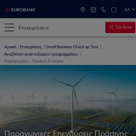
ATM & Καταστήματα
ΕΛ
EN
Επιχειρήσεις
Σύνδεση
Αρχική
Επιχειρήσεις
Small Business Check up Tool
Αναζήτηση αναπτυξιακών προγραμμάτων
Παραγωγικές ... Product-E-Green
Παραγωγικές Επενδύσεις Πράσινης