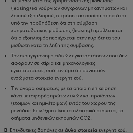
Τα μισθώματα της χρηματοδοτικής μίσθωσης
(leasing) καινούργιων σύγχρονων μηχανημάτων και
λοιπού εξοπλισμού, η χρήση του οποίου αποκτάται
υπό την προϋπόθεση ότι στη σύμβαση
χρηματοδοτικής μίσθωσης (leasing) προβλέπεται
ότι ο εξοπλισμός περιέρχεται στην κυριότητα του
μισθωτή κατά τη λήξη της σύμβασης.
Τον εκσυγχρονισμό ειδικών εγκαταστάσεων που δεν
αφορούν σε κτίρια και μηχανολογικές
εγκαταστάσεις, υπό τον όρο ότι συνιστούν
ενσώματα στοιχεία ενεργητικού.
Την αγορά οχημάτων, με τα οποία η επιχείρηση
κάνει μεταφορές πρώτων υλών και προϊόντων
(έτοιμων και ημι-έτοιμων) εντός του χώρου της
μονάδας. Επιλέξιμα είναι τα ηλεκτρικά οχήματα, τα
οχήματα μηδενικών εκπομπών CO2.
Β
άυλα στοιχεία
. Επενδυτικές δαπάνες σε
ενεργητικού,