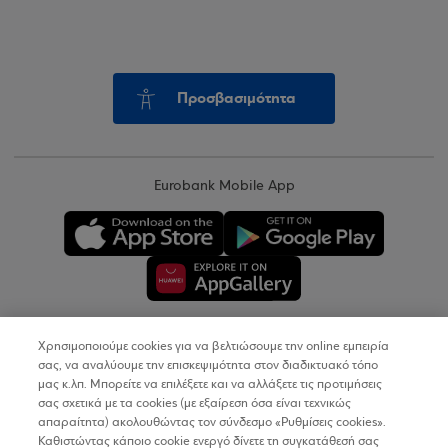
Προσβασιμότητα
Eurobank Mobile App
Χρησιμοποιούμε cookies για να βελτιώσουμε την online εμπειρία
Copyright © 2026
σας, να αναλύουμε την επισκεψιμότητα στον διαδικτυακό τόπο
μας κ.λπ. Μπορείτε να επιλέξετε και να αλλάξετε τις προτιμήσεις
σας σχετικά με τα cookies (με εξαίρεση όσα είναι τεχνικώς
Όροι Χρήσης
απαραίτητα) ακολουθώντας τον σύνδεσμο «Ρυθμίσεις cookies».
Καθιστώντας κάποιο cookie ενεργό δίνετε τη συγκατάθεσή σας