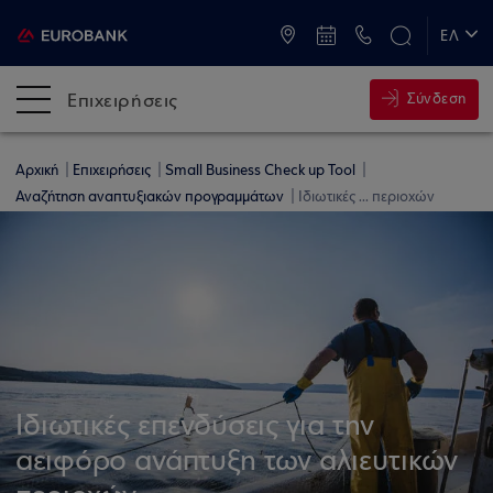
ATM & Καταστήματα
ΕΛ
EN
Επιχειρήσεις
Σύνδεση
Αρχική
Επιχειρήσεις
Small Business Check up Tool
Αναζήτηση αναπτυξιακών προγραμμάτων
Ιδιωτικές ... περιοχών
Ιδιωτικές επενδύσεις για την
αειφόρο ανάπτυξη των αλιευτικών