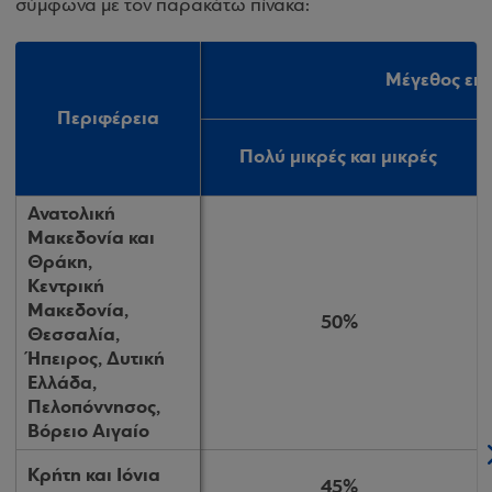
σύμφωνα με τον παρακάτω πίνακα:
Μέγεθος επι
Μέγεθος επι
Περιφέρεια
Περιφέρεια
Πολύ μικρές και μικρές
Πολύ μικρές και μικρές
Ανατολική
Ανατολική
Μακεδονία και
Μακεδονία και
Θράκη,
Θράκη,
Κεντρική
Κεντρική
Μακεδονία,
Μακεδονία,
50%
50%
Θεσσαλία,
Θεσσαλία,
Ήπειρος, Δυτική
Ήπειρος, Δυτική
Ελλάδα,
Ελλάδα,
Πελοπόννησος,
Πελοπόννησος,
Βόρειο Αιγαίο
Βόρειο Αιγαίο
Κρήτη και Ιόνια
Κρήτη και Ιόνια
45%
45%