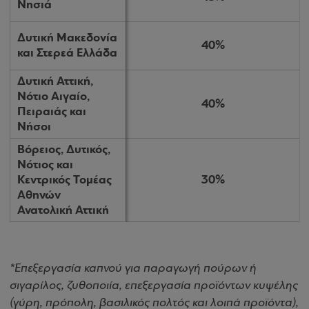
Νησιά
Νησιά
Δυτική Μακεδονία
Δυτική Μακεδονία
40%
40%
και Στερεά Ελλάδα
και Στερεά Ελλάδα
Δυτική Αττική,
Δυτική Αττική,
Νότιο Αιγαίο,
Νότιο Αιγαίο,
40%
40%
Πειραιάς και
Πειραιάς και
Νήσοι
Νήσοι
Βόρειος, Δυτικός,
Βόρειος, Δυτικός,
Νότιος και
Νότιος και
Κεντρικός Τομέας
Κεντρικός Τομέας
30%
30%
Αθηνών
Αθηνών
Ανατολική Αττική
Ανατολική Αττική
*Επεξεργασία καπνού για παραγωγή πούρων ή
σιγαρίλος, ζυθοποιία, επεξεργασία προϊόντων κυψέλης
(γύρη, πρόπολη, βασιλικός πολτός και λοιπά προϊόντα),