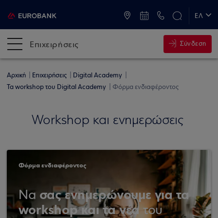
ATM & Καταστήματα
ΕΛ
EN
Επιχειρήσεις
Σύνδεση
Αρχική
Επιχειρήσεις
Digital Academy
Τα workshop του Digital Academy
Φόρμα ενδιαφέροντος
Workshop και ενημερώσεις
Φόρμα ενδιαφέροντος
σας ενημερώνουμε για τα
Να
workshop και τα νέα
του