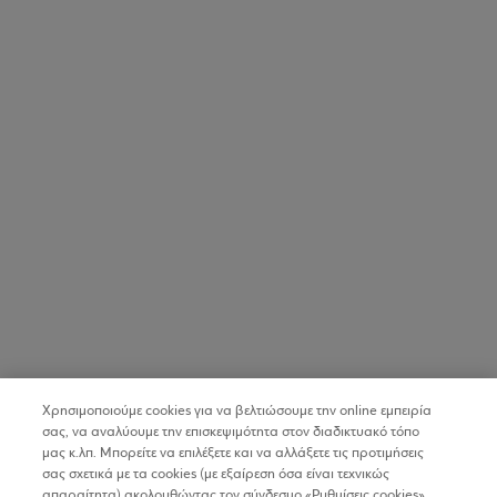
Χρησιμοποιούμε cookies για να βελτιώσουμε την online εμπειρία
σας, να αναλύουμε την επισκεψιμότητα στον διαδικτυακό τόπο
μας κ.λπ. Μπορείτε να επιλέξετε και να αλλάξετε τις προτιμήσεις
σας σχετικά με τα cookies (με εξαίρεση όσα είναι τεχνικώς
απαραίτητα) ακολουθώντας τον σύνδεσμο «Ρυθμίσεις cookies».