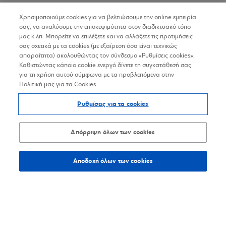
Χρησιμοποιούμε cookies για να βελτιώσουμε την online εμπειρία
στις αγορές σας από το κατάστημα και online
σας, να αναλύουμε την επισκεψιμότητα στον διαδικτυακό τόπο
μας κ.λπ. Μπορείτε να επιλέξετε και να αλλάξετε τις προτιμήσεις
Μαθαίνω για την επιχείρηση
σας σχετικά με τα cookies (με εξαίρεση όσα είναι τεχνικώς
απαραίτητα) ακολουθώντας τον σύνδεσμο «Ρυθμίσεις cookies».
Καθιστώντας κάποιο cookie ενεργό δίνετε τη συγκατάθεσή σας
για τη χρήση αυτού σύμφωνα με τα προβλεπόμενα στην
Πολιτική μας για τα Cookies.
Ρυθμίσεις για τα cookies
Απόρριψη όλων των cookies
Αποδοχή όλων των cookies