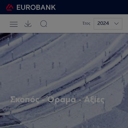
2024
Έτος
Σκοπός - Όραμα - Αξίες