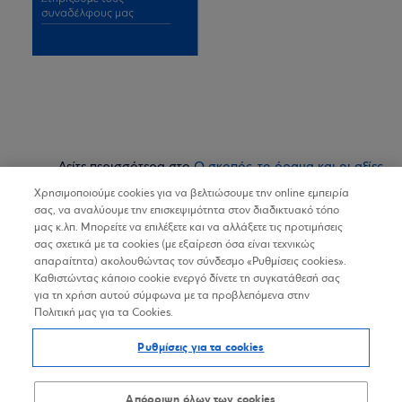
Δείτε περισσότερα στο
Ο σκοπός, το όραμα και οι αξίες
μας
.
Χρησιμοποιούμε cookies για να βελτιώσουμε την online εμπειρία
σας, να αναλύουμε την επισκεψιμότητα στον διαδικτυακό τόπο
μας κ.λπ. Μπορείτε να επιλέξετε και να αλλάξετε τις προτιμήσεις
σας σχετικά με τα cookies (με εξαίρεση όσα είναι τεχνικώς
απαραίτητα) ακολουθώντας τον σύνδεσμο «Ρυθμίσεις cookies».
Καθιστώντας κάποιο cookie ενεργό δίνετε τη συγκατάθεσή σας
για τη χρήση αυτού σύμφωνα με τα προβλεπόμενα στην
Πολιτική μας για τα Cookies.
Ρυθμίσεις για τα cookies
Απόρριψη όλων των cookies