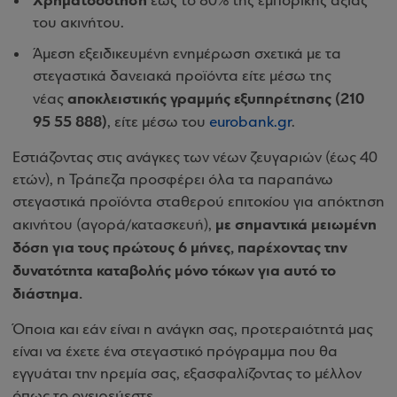
Χρηματοδότηση
έως το 80% της εμπορικής αξίας
του ακινήτου.
Άμεση εξειδικευμένη ενημέρωση σχετικά με τα
στεγαστικά δανειακά προϊόντα είτε μέσω της
αποκλειστικής γραμμής εξυπηρέτησης (210
νέας
95 55 888)
, είτε μέσω του
eurobank.gr
.
Εστιάζοντας στις ανάγκες των νέων ζευγαριών (έως 40
ετών), η Τράπεζα προσφέρει όλα τα παραπάνω
στεγαστικά προϊόντα σταθερού επιτοκίου για απόκτηση
με σημαντικά μειωμένη
ακινήτου (αγορά/κατασκευή),
δόση για τους πρώτους 6 μήνες, παρέχοντας την
δυνατότητα καταβολής μόνο τόκων για αυτό το
διάστημα.
Όποια και εάν είναι η ανάγκη σας, προτεραιότητά μας
είναι να έχετε ένα στεγαστικό πρόγραμμα που θα
εγγυάται την ηρεμία σας, εξασφαλίζοντας το μέλλον
όπως το ονειρεύεστε.