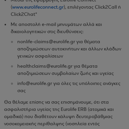
Μέσω της εφαρμογής Eurolife Connect
(
www.eurolifeconnect.gr
), επιλέγοντας Click2Call ή
Click2Chat*
Με αποστολή e-mail μηνυμάτων αλλά και
δικαιολογητικών στις διευθύνσεις:
nonlife-claims@eurolife.gr για θέματα
αποζημιώσεων αυτοκινήτων και άλλων κλάδων
γενικών ασφαλίσεων
healthclaims@eurolife.gr για θέματα
αποζημιώσεων συμβολαίων ζωής και υγείας
info@eurolife.gr για όλες τις υπόλοιπες ανάγκες
σας
Θα θέλαμε επίσης να σας επισημάνουμε, ότι στα
ασφαλιστήρια υγείας της Eurolife ERB (ατομικά και
ομαδικά) που διαθέτουν κάλυψη δευτεροβάθμιας
νοσοκομειακής περίθαλψης (νοσηλεία εντός