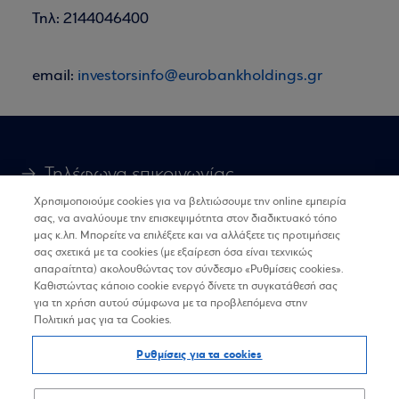
Τηλ: 2144046400
email:
investorsinfo@eurobankholdings.gr
Τηλέφωνα επικοινωνίας
Χρησιμοποιούμε cookies για να βελτιώσουμε την online εμπειρία
GDPR - Προσωπικά Δεδομένα
σας, να αναλύουμε την επισκεψιμότητα στον διαδικτυακό τόπο
μας κ.λπ. Μπορείτε να επιλέξετε και να αλλάξετε τις προτιμήσεις
σας σχετικά με τα cookies (με εξαίρεση όσα είναι τεχνικώς
Προσωπικά Δεδομένα στον Διαδικτυακό
απαραίτητα) ακολουθώντας τον σύνδεσμο «Ρυθμίσεις cookies».
Καθιστώντας κάποιο cookie ενεργό δίνετε τη συγκατάθεσή σας
Τόπο
για τη χρήση αυτού σύμφωνα με τα προβλεπόμενα στην
Πολιτική μας για τα Cookies.
Όροι Χρήσης
Ρυθμίσεις για τα cookies
Πολιτική Cookies