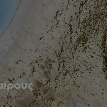
αίρους