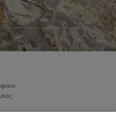
ράφουν
υλος.