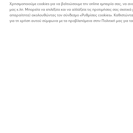
Χρησιμοποιούμε cookies για να βελτιώσουμε την online εμπειρία σας, να α
μας κ.λπ. Μπορείτε να επιλέξετε και να αλλάξετε τις προτιμήσεις σας σχετικά 
απαραίτητα) ακολουθώντας τον σύνδεσμο «Ρυθμίσεις cookies». Καθιστώντας
Γράμμα προς τους κοιν
για τη χρήση αυτού σύμφωνα με τα προβλεπόμενα στην Πολιτική μας για τα
Αγαπητοί μέτοχοι και κο