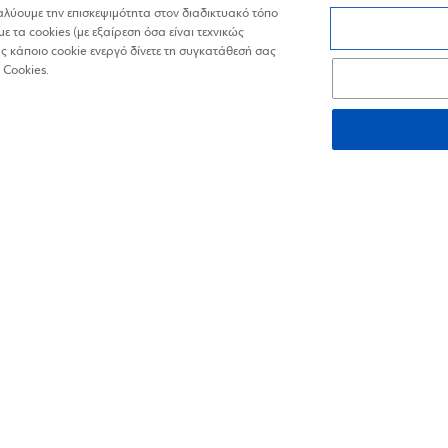
ναλύουμε την επισκεψιμότητα στον διαδικτυακό τόπο
με τα cookies (με εξαίρεση όσα είναι τεχνικώς
 κάποιο cookie ενεργό δίνετε τη συγκατάθεσή σας
ωνικούς εταίρους
 Cookies.
ινωνικοί εταίροι,