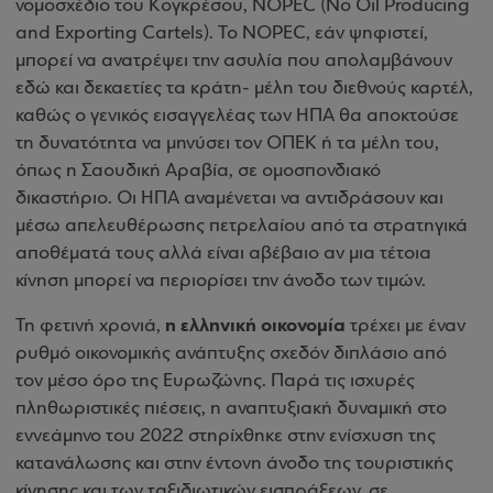
νομοσχέδιο του Κογκρέσου, NOPEC (No Oil Producing
and Exporting Cartels). Το NOPEC, εάν ψηφιστεί,
μπορεί να ανατρέψει την ασυλία που απολαμβάνουν
εδώ και δεκαετίες τα κράτη- μέλη του διεθνούς καρτέλ,
καθώς ο γενικός εισαγγελέας των ΗΠΑ θα αποκτούσε
τη δυνατότητα να μηνύσει τον ΟΠΕΚ ή τα μέλη του,
όπως η Σαουδική Αραβία, σε ομοσπονδιακό
δικαστήριο. Οι ΗΠΑ αναμένεται να αντιδράσουν και
μέσω απελευθέρωσης πετρελαίου από τα στρατηγικά
αποθέματά τους αλλά είναι αβέβαιο αν μια τέτοια
κίνηση μπορεί να περιορίσει την άνοδο των τιμών.
η ελληνική οικονομία
Τη φετινή χρονιά,
τρέχει με έναν
ρυθμό οικονομικής ανάπτυξης σχεδόν διπλάσιο από
τον μέσο όρο της Ευρωζώνης. Παρά τις ισχυρές
πληθωριστικές πιέσεις, η αναπτυξιακή δυναμική στο
εννεάμηνο του 2022 στηρίχθηκε στην ενίσχυση της
κατανάλωσης και στην έντονη άνοδο της τουριστικής
κίνησης και των ταξιδιωτικών εισπράξεων, σε