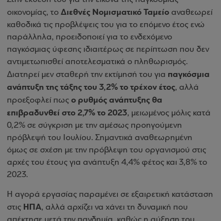
Διεθνές Νομισματικό Ταμείο
οικονομίας, το
αναθεωρεί
καθοδικά τις προβλέψεις του για το επόμενο έτος ενώ
παράλληλα, προειδοποιεί για το ενδεχόμενο
παγκόσμιας ύφεσης ιδιαιτέρως σε περίπτωση που δεν
αντιμετωπισθεί αποτελεσματικά ο πληθωρισμός.
παγκόσμια
Διατηρεί μεν σταθερή την εκτίμησή του για
ανάπτυξη της τάξης του 3,2% το τρέχον έτος
, αλλά
ο ρυθμός ανάπτυξης θα
προεξοφλεί πως
επιβραδυνθεί στο 2,7% το 2023
, μειωμένος μόλις κατά
0,2% σε σύγκριση με την αμέσως προηγούμενη
πρόβλεψή του Ιουλίου. Σημαντικά αναθεωρημένη
όμως σε σχέση με την πρόβλεψη του οργανισμού στις
αρχές του έτους για ανάπτυξη 4,4% φέτος και 3,8% το
2023.
Η αγορά εργασίας παραμένει σε εξαιρετική κατάσταση
ΗΠΑ
στις
, αλλά αρχίζει να χάνει τη δυναμική που
απέκτησε μετά την πανδημία, καθώς η αύξηση του