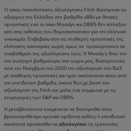
Ο οίκος πιστοληπτικής αξιολόγησης Fitch διατήρησε το
αξιόχρεο της Ελλάδας στη βαθμίδα «ΒΒ» με θετικές
προοπτικές ενώ οι οίκοι Moodys και DBRS δεν άλλαξαν
κάτι στις εκθέσεις που δημοσιοποίησαν για την ελληνική
οικονομία. Επιβεβαίωσαν τις σταθερές προοπτικές της
ελληνικής οικονομίας χωρίς όμως να προχωρήσουν σε
αναβάθμιση της αξιολόγησης τους. Η Moody’s δίνει την
πιο αυστηρή βαθμολογία στη χώρα μας, διατηρώντας
από τον Νοέμβριο του 2020 την αξιολόγηση στο Βa3
με σταθερές προοπτικές και τρία σκαλοπάτια κάτω από
την επενδυτική βαθμίδα, έναντι δύο με βάση την
αξιολόγηση της Fitch και μόλις ένα σύμφωνα με τις
ετυμηγορίες των S&P και DBRS.
H μεταβλητότητα αναμένεται να διατηρηθεί στον
βραχυπρόθεσμο χρονικό ορίζοντα καθώς η επενδυτική
αξιολογήσει
κοινότητα προσπαθεί να
τις τρέχουσες