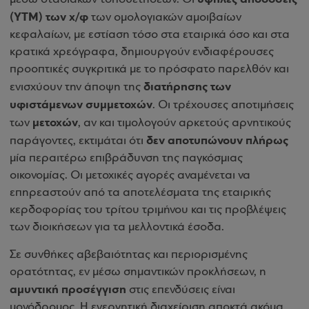
(ΥΤΜ) των χ/φ
των ομολογιακών αμοιβαίων
κεφαλαίων, με εστίαση τόσο στα εταιρικά όσο και στα
κρατικά χρεόγραφα, δημιουργούν ενδιαφέρουσες
προοπτικές συγκριτικά με το πρόσφατο παρελθόν και
διατήρησης των
ενισχύουν την άποψη της
υφιστάμενων συμμετοχών
. Οι τρέχουσες αποτιμήσεις
μετοχών
των
, αν και τιμολογούν αρκετούς αρνητικούς
δεν αποτυπώνουν πλήρως
παράγοντες, εκτιμάται ότι
μία περαιτέρω επιβράδυνση της παγκόσμιας
οικονομίας. Οι μετοχικές αγορές αναμένεται να
επηρεαστούν από τα αποτελέσματα της εταιρικής
κερδοφορίας του τρίτου τριμήνου και τις προβλέψεις
των διοικήσεων για τα μελλοντικά έσοδα.
Σε συνθήκες αβεβαιότητας και περιορισμένης
ορατότητας, εν μέσω σημαντικών προκλήσεων, η
αμυντική προσέγγιση
στις επενδύσεις είναι
μονόδρομος. Η ενεργητική διαχείριση αποκτά ακόμα