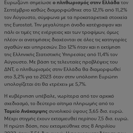
ο πληθωρισμός στην Ελλάδα
Ευρωζώνη σημείωσε
τον
Σεπτέμβριο καθώς διαμορφώθηκε στο 12,1% από 11,2%
τον Αύγουστο, σύμφωνα με τα προκαταρκτικά στοιχεία
της Eurostat. Την μεγαλύτερη άνοδο κατέγραψαν και
πάλι οι τιμές της ενέργειας και των τροφίμων, όμως
πλέον οι ανατιμήσεις διαχέονται σε όλες τις κατηγορίες
αγαθών και υπηρεσιών. Στο 12% ήταν και η εκτίμηση
της Ελληνικής Στατιστικής Υπηρεσίας από 11,4% τον
Αύγουστο. Με βάση τις τελευταίες προβλέψεις του
ΔΝΤ, ο πληθωρισμός στην Ελλάδα θα διαμορφωθεί
στο 3,2% για το 2023 όταν στην υπόλοιπη Ευρώπη
υπολογίζεται ότι θα «τρέχει» με 5,7%.
H κυβέρνηση υπέβαλε, νωρίτερα από τον αρχικό
σχεδιασμό, το δεύτερο αίτημα πληρωμής από το
Ταμείο Ανάκαμψης
συνολικού ύψους 3,65 δισ. ευρώ.
Μέχρι στιγμής έχουν εκταμιευθεί περίπου 7,5 δισ. ευρώ.
Η πρώτη δόση, που εκταμιεύθηκε στις 8 Απριλίου