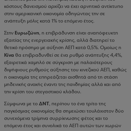
κόστους δανεισμού αρχίζει να έχει αρνητικό αντίκτυπο
στην αμερικανική οικονομία οδηγώντας την σε
ανάπτυξη μόλις κατά 1% το επόμενο έτος.
Ευρωζώνη
Στην
, η επιβράδυνση είναι αναπόφευκτη
εξαιτίας της ενεργειακής κρίσης, αλλά διατηρεί το
θετικό πρόσημο με αύξηση ΑΕΠ κατά 0,5%. Ομοίως η
Κίνα
θα επιβραδυνθεί σε ένα ρυθμό ανάπτυξης 4,4%,
εξαιρετικά χαμηλό σε σύγκριση με παλαιότερους
διψήφιους ρυθμούς αύξησης του κινεζικού ΑΕΠ, καθώς
η οικονομία της επηρεάζεται αισθητά από τη στάση
μηδενικής ανοχής έναντι της πανδημίας αλλά και από
την κρίση του στεγαστικού κλάδου.
ΔΝΤ
Σύμφωνα με το
, περίπου το ένα τρίτο της
παγκόσμιας οικονομίας θα σημειώσει τουλάχιστον δύο
συνεχόμενα τρίμηνα συρρίκνωσης φέτος και το
επόμενο έτος και συνολικά το ΑΕΠ αυτών των χωρών