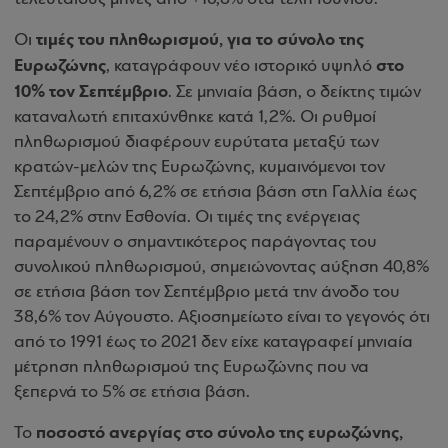
τιμές του πληθωρισμού, για το σύνολο της
Οι
Ευρωζώνης
στο
, καταγράφουν νέο ιστορικό υψηλό
10% τον Σεπτέμβριο
. Σε μηνιαία βάση, ο δείκτης τιμών
καταναλωτή επιταχύνθηκε κατά 1,2%. Οι ρυθμοί
πληθωρισμού διαφέρουν ευρύτατα μεταξύ των
κρατών-μελών της Ευρωζώνης, κυμαινόμενοι τον
Σεπτέμβριο από 6,2% σε ετήσια βάση στη Γαλλία έως
το 24,2% στην Εσθονία. Οι τιμές της ενέργειας
παραμένουν ο σημαντικότερος παράγοντας του
συνολικού πληθωρισμού, σημειώνοντας αύξηση 40,8%
σε ετήσια βάση τον Σεπτέμβριο μετά την άνοδο του
38,6% τον Αύγουστο. Αξιοσημείωτο είναι το γεγονός ότι
από το 1991 έως το 2021 δεν είχε καταγραφεί μηνιαία
μέτρηση πληθωρισμού της Ευρωζώνης που να
ξεπερνά το 5% σε ετήσια βάση.
ποσοστό ανεργίας στο σύνολο της ευρωζώνης,
Το