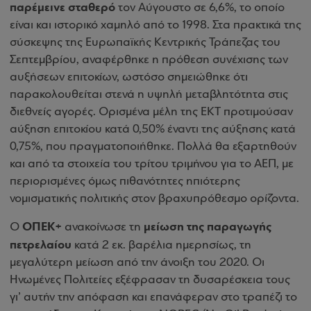
παρέμεινε σταθερό
τον Αύγουστο σε 6,6%, το οποίο
είναι και ιστορικό χαμηλό από το 1998. Στα πρακτικά της
σύσκεψης της Ευρωπαϊκής Κεντρικής Τράπεζας του
Σεπτεμβρίου, αναφέρθηκε η πρόθεση συνέχισης των
αυξήσεων επιτοκίων, ωστόσο σημειώθηκε ότι
παρακολουθείται στενά η υψηλή μεταβλητότητα στις
διεθνείς αγορές. Ορισμένα μέλη της ΕΚΤ προτιμούσαν
αύξηση επιτοκίου κατά 0,50% έναντι της αύξησης κατά
0,75%, που πραγματοποιήθηκε. Πολλά θα εξαρτηθούν
και από τα στοιχεία του τρίτου τριμήνου για το ΑΕΠ, με
περιορισμένες όμως πιθανότητες ηπιότερης
νομισματικής πολιτικής στον βραχυπρόθεσμο ορίζοντα.
ΟΠΕΚ+
μείωση της παραγωγής
Ο
ανακοίνωσε τη
πετρελαίου
κατά 2 εκ. βαρέλια ημερησίως, τη
μεγαλύτερη μείωση από την άνοιξη του 2020. Οι
Ηνωμένες Πολιτείες εξέφρασαν τη δυσαρέσκεια τους
γι’ αυτήν την απόφαση και επανάφεραν στο τραπέζι το