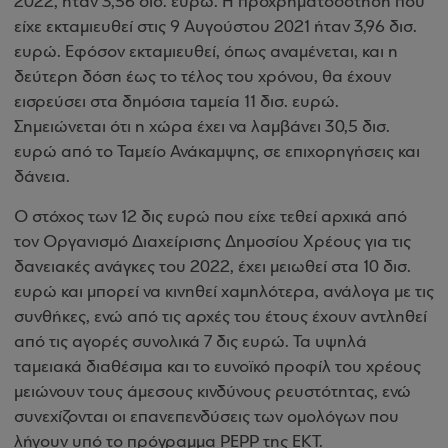
2022, ήταν 3,56 δισ. ευρώ. Η προχρηματοδότηση που
είχε εκταμιευθεί στις 9 Αυγούστου 2021 ήταν 3,96 δισ.
ευρώ. Εφόσον εκταμιευθεί, όπως αναμένεται, και η
δεύτερη δόση έως το τέλος του χρόνου, θα έχουν
εισρεύσει στα δημόσια ταμεία 11 δισ. ευρώ.
Σημειώνεται ότι η χώρα έχει να λαμβάνει 30,5 δισ.
ευρώ από το Ταμείο Ανάκαμψης, σε επιχορηγήσεις και
δάνεια.
Ο στόχος των 12 δις ευρώ που είχε τεθεί αρχικά από
τον Οργανισμό Διαχείρισης Δημοσίου Χρέους για τις
δανειακές ανάγκες του 2022, έχει μειωθεί στα 10 δισ.
ευρώ και μπορεί να κινηθεί χαμηλότερα, ανάλογα με τις
συνθήκες, ενώ από τις αρχές του έτους έχουν αντληθεί
από τις αγορές συνολικά 7 δις ευρώ. Τα υψηλά
ταμειακά διαθέσιμα και το ευνοϊκό προφίλ του χρέους
μειώνουν τους άμεσους κινδύνους ρευστότητας, ενώ
συνεχίζονται οι επανεπενδύσεις των ομολόγων που
λήγουν υπό το πρόγραμμα PEPP της ΕΚΤ.