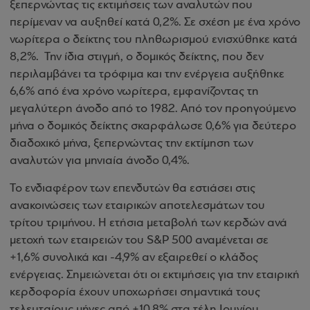
ξεπερνώντας τις εκτιμήσεις των αναλυτών που
περίμεναν να αυξηθεί κατά 0,2%. Σε σχέση με ένα χρόνο
νωρίτερα ο δείκτης του πληθωρισμού ενισχύθηκε κατά
8,2%. Την ίδια στιγμή, ο δομικός δείκτης, που δεν
περιλαμβάνει τα τρόφιμα και την ενέργεια αυξήθηκε
6,6% από ένα χρόνο νωρίτερα, εμφανίζοντας τη
μεγαλύτερη άνοδο από το 1982. Από τον προηγούμενο
μήνα ο δομικός δείκτης σκαρφάλωσε 0,6% για δεύτερο
διαδοχικό μήνα, ξεπερνώντας την εκτίμηση των
αναλυτών για μηνιαία άνοδο 0,4%.
Το ενδιαφέρον των επενδυτών θα εστιάσει στις
ανακοινώσεις των εταιρικών αποτελεσμάτων του
τρίτου τριμήνου. Η ετήσια μεταβολή των κερδών ανά
μετοχή των εταιρειών του S&P 500 αναμένεται σε
+1,6% συνολικά και -4,9% αν εξαιρεθεί ο κλάδος
ενέργειας. Σημειώνεται ότι οι εκτιμήσεις για την εταιρική
κερδοφορία έχουν υποχωρήσει σημαντικά τους
τελευταίους μήνες από +10,8% στα τέλη Ιουνίου.