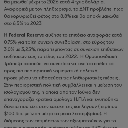
θα μειωθεί μέχρι το 2026 κατά 4 τρις δολάρια.
Αναφορικά με τον πληθωρισμό, το ΔΝΤ προβλέπει πως
θα κορυφωθεί φέτος στο 8,8% και θα αποκλιμακωθεί
στο 6,5% το 2023.
Federal Reserve
Η
αύξησε το επιτόκιο αναφοράς κατά
0,75% για τρίτη συνεχή συνεδρίαση, στο εύρος του
3,0% με 3,25%, παραπέμποντας σε συνέχιση επιθετικών
αυξήσεων έως το τέλος του 2022. Η Ομοσπονδιακή
Τράπεζα σκοπεύει να συνεχίσει να κινείται επιθετικά
προς πιο περιοριστική νομισματική πολιτική,
προκειμένου να τιθασεύσει τις πληθωριστικές πιέσεις .
Στην περιοριστική πολιτική συμβάλλει και η μείωση του
ισολογισμού της, η οποία από τον Ιούνιο δεν
επαναγοράζει κρατικά ομόλογα Η.Π.Α και ενυπόθηκα
δάνεια που είχε στην κατοχή της και λήγουν (περίπου
$100 δισ. μείωση μέχρι τα μέσα Σεπτεμβρίου). Η
διάμεσος των εκτιμήσεων των αξιωματούχων για το