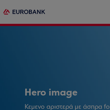
Hero image
Κεμενο αριστερά με άσπρα fon