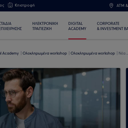
ος
€πιστροφή
ATM &
ΣΤΑΔΙΑ
ΗΛΕΚΤΡΟΝΙΚΗ
DIGITAL
CORPORATE
ΕΠΙΧΕΙΡΗΣΗΣ
ΤΡΑΠΕΖΙΚΗ
ACADEMY
& INVESTMENT B
tal Academy
Ολοκληρωμένα workshop
Ολοκληρωμένα workshop
Νέα .