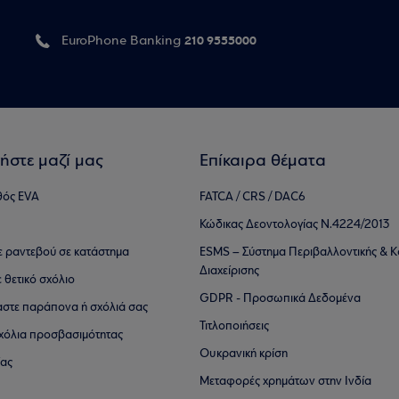
210 9555000
EuroPhone Banking
ήστε μαζί μας
Επίκαιρα θέματα
θός EVA
FATCA / CRS / DAC6
Κώδικας Δεοντολογίας Ν.4224/2013
τε ραντεβού σε κατάστημα
ESMS – Σύστημα Περιβαλλοντικής & Κ
Διαχείρισης
ε θετικό σχόλιο
GDPR - Προσωπικά Δεδομένα
αστε παράπονα ή σχόλιά σας
Τιτλοποιήσεις
 σχόλια προσβασιμότητας
Ουκρανική κρίση
ίας
Μεταφορές χρημάτων στην Ινδία