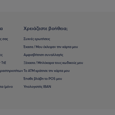
ια
Χρειάζεστε βοήθεια;
ς σας
Συχνές ερωτήσεις
Έχασα / Μου έκλεψαν την κάρτα μου
ες
Αμφισβήτηση συναλλαγής
 ΤτΕ
Ξέχασα / Μπλόκαρα τους κωδικούς μου
 ∆ραστηριοτήτων
Το ΑΤΜ κράτησε την κάρτα μου
Έπαθε βλάβη το POS μου
ατα (μόνο
Υπολογιστής IBAN