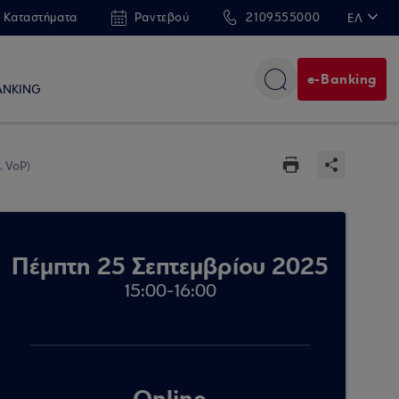
 Καταστήματα
Ραντεβού
2109555000
ΕΛ
EN
e-Banking
ANKING
.. VoP)
Πέμπτη 25 Σεπτεμβρίου 2025
15:00-16:00