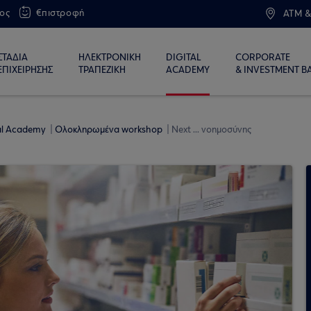
ος
€πιστροφή
ATM &
ΣΤΑΔΙΑ
ΗΛΕΚΤΡΟΝΙΚΗ
DIGITAL
CORPORATE
ΕΠΙΧΕΙΡΗΣΗΣ
ΤΡΑΠΕΖΙΚΗ
ACADEMY
& INVESTMENT B
tal Academy
Ολοκληρωμένα workshop
Next ... νοημοσύνης