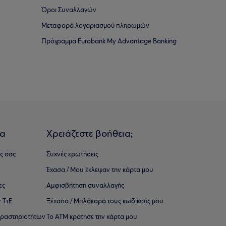
Όροι Συναλλαγών
Μεταφορά λογαριασμού πληρωμών
Πρόγραμμα Eurobank My Advantage Banking
ια
Χρειάζεστε βοήθεια;
ς σας
Συχνές ερωτήσεις
Έχασα / Μου έκλεψαν την κάρτα μου
ες
Αμφισβήτηση συναλλαγής
 ΤτΕ
Ξέχασα / Μπλόκαρα τους κωδικούς μου
 ∆ραστηριοτήτων
Το ΑΤΜ κράτησε την κάρτα μου