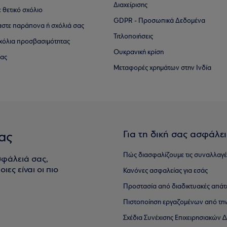
Διαχείρισης
ε θετικό σχόλιο
GDPR - Προσωπικά Δεδομένα
αστε παράπονα ή σχόλιά σας
Τιτλοποιήσεις
 σχόλια προσβασιμότητας
Ουκρανική κρίση
ίας
Μεταφορές χρημάτων στην Ινδία
Για τη δική σας ασφάλε
ας
Πώς διασφαλίζουμε τις συναλλαγέ
σφάλειά σας,
ιες είναι οι πιο
Κανόνες ασφαλείας για εσάς
Προστασία από διαδικτυακές απάτ
Πιστοποίηση εργαζομένων από την
Σχέδια Συνέχισης Επιχειρησιακών