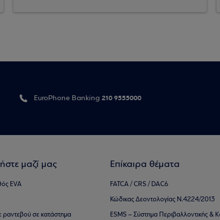
210 9555000
EuroPhone Banking
ήστε μαζί μας
Επίκαιρα θέματα
θός EVA
FATCA / CRS / DAC6
Κώδικας Δεοντολογίας Ν.4224/2013
τε ραντεβού σε κατάστημα
ESMS – Σύστημα Περιβαλλοντικής & Κ