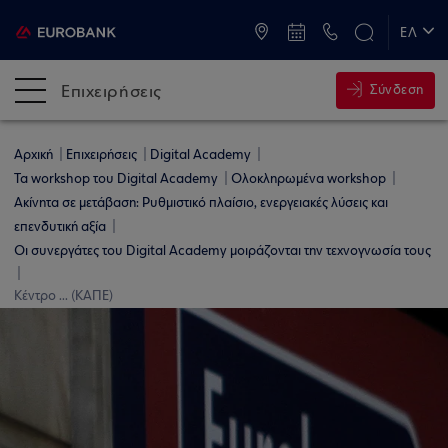
ATM & Καταστήματα
ΕΛ
EN
Επιχειρήσεις
Σύνδεση
Αρχική
Επιχειρήσεις
Digital Academy
Τα workshop του Digital Academy
Ολοκληρωμένα workshop
Ακίνητα σε μετάβαση: Ρυθμιστικό πλαίσιο, ενεργειακές λύσεις και
επενδυτική αξία
Οι συνεργάτες του Digital Academy μοιράζονται την τεχνογνωσία τους
Κέντρο ... (ΚΑΠΕ)