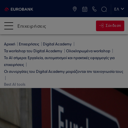
ATM & Καταστήματα
ΕΛ
EN
Επιχειρήσεις
Σύνδεση
Αρχική
Επιχειρήσεις
Digital Academy
Τα workshop του Digital Academy
Ολοκληρωμένα workshop
Το AI σήμερα: Εργαλεία, αυτοματισμοί και πρακτικές εφαρμογές για
επιχειρήσεις
Οι συνεργάτες του Digital Academy μοιράζονται την τεχνογνωσία τους
Best AI tools